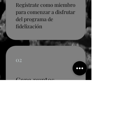
Regístrate como miembro
para comenzar a disfrutar
del programa de
fidelización
02
Gana puntos
03